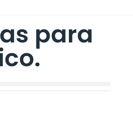
as para
ico.