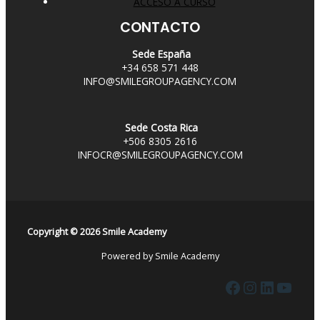
ACCESO A CURSO
CONTACTO
Sede España
+34 658 571 448
INFO@SMILEGROUPAGENCY.COM
Sede Costa Rica
+506 8305 2616
INFOCR@SMILEGROUPAGENCY.COM
Copyright © 2026 Smile Academy
Powered by Smile Academy
Facebook
Instagra
LinkedI
YouT