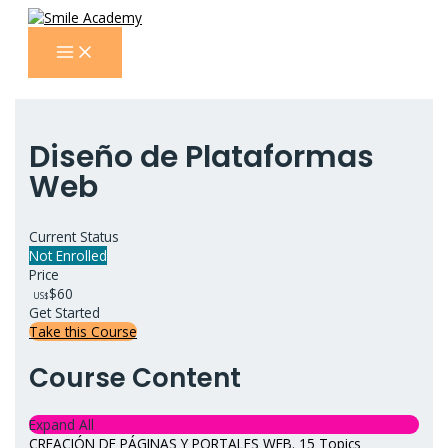
Ir
al
MAIN
contenido
MENU
Diseño de Plataformas
Web
Current Status
Not Enrolled
Price
$60
US$
Get Started
Take this Course
Course Content
Expand All
CREACIÓN DE PÁGINAS Y PORTALES WEB.
15 Topics